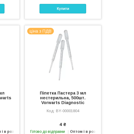
Купити
ціна з ПДВ
мл
Піпетка Пастера 3 мл
warts
нестерильна, 500шт.
Vorwarts Diagnostic
BY-00001804
4 ₴
 і в роздріб
Готово до відправки
Оптом і в роздріб