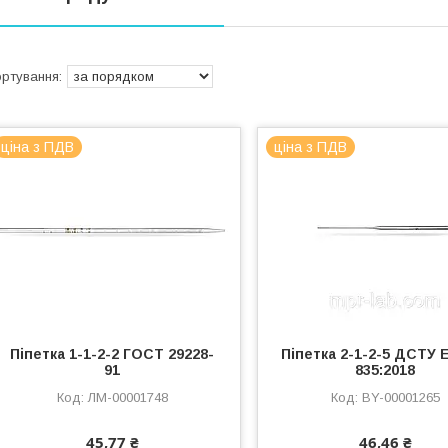
ціна з ПДВ
ціна з ПДВ
Піпетка 1-1-2-2 ГОСТ 29228-
Піпетка 2-1-2-5 ДСТУ 
91
835:2018
ЛМ-00001748
BY-00001265
45,77 ₴
46,46 ₴