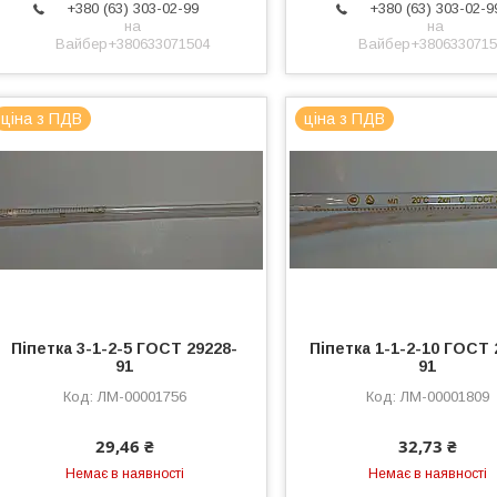
+380 (63) 303-02-99
+380 (63) 303-02-9
на
на
Вайбер+380633071504
Вайбер+3806330715
ціна з ПДВ
ціна з ПДВ
Піпетка 3-1-2-5 ГОСТ 29228-
Піпетка 1-1-2-10 ГОСТ 
91
91
ЛМ-00001756
ЛМ-00001809
29,46 ₴
32,73 ₴
Немає в наявності
Немає в наявності