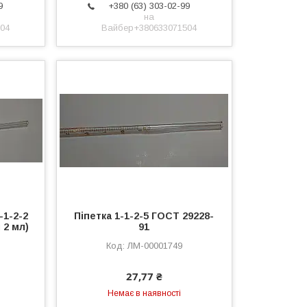
9
+380 (63) 303-02-99
на
04
Вайбер+380633071504
-1-2-2
Піпетка 1-1-2-5 ГОСТ 29228-
м 2 мл)
91
ЛМ-00001749
27,77 ₴
Немає в наявності