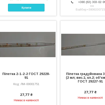
+380 (63) 303-02-9
на
Купити
Вайбер+3806330715
Піпетка 2-1-2-2 ГОСТ 29228-
Піпетка градуйована 3
91
(2 мл; вис.1; кл.2; об'є
ГОСТ 29227-91
ЛМ-00001751
27,77 ₴
27,77 ₴
Немає в наявності
Немає в наявності