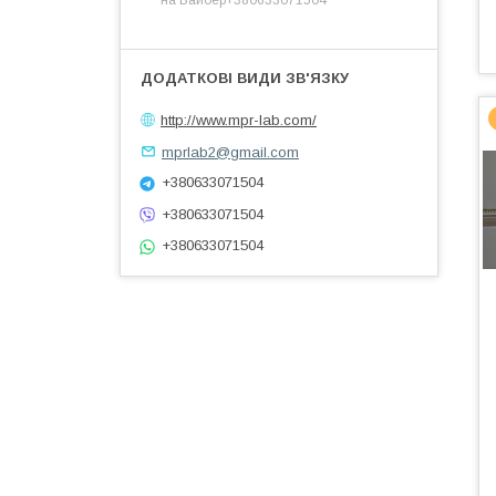
на Вайбер+380633071504
http://www.mpr-lab.com/
mprlab2@gmail.com
+380633071504
+380633071504
+380633071504