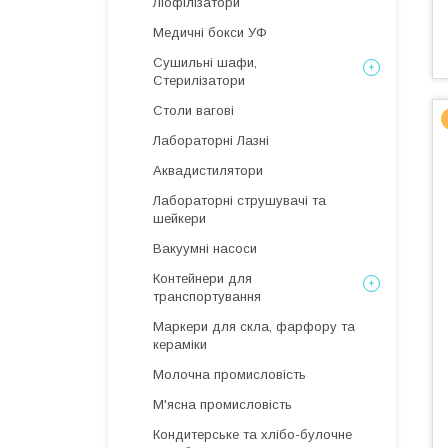
Ліофілізатори
Медичні бокси УФ
Сушильні шафи,
Стерилізатори
Столи вагові
Лабораторні Лазні
Аквадистилятори
Лабораторні струшувачі та
шейкери
Вакуумні насоси
Контейнери для
транспортування
Маркери для скла, фарфору та
кераміки
Молочна промисловість
М'ясна промисловість
Кондитерське та хлібо-булочне