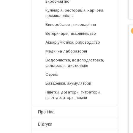
виробництво
Кулінарія, ресторація, харчова
промисловість
Виноробство , пивоваріння
Ветеринарія, тваринництво
Акваріумістика, рибоводство
Медична лабораторія
Водоочистка, водоподготовка,
фільтрація, дистиляція
Сервіс
Батарейки, акумулятори
Піпетки, дозатори, титратори,
піпет-дозатори, помпи
Про Нас
Відгуки