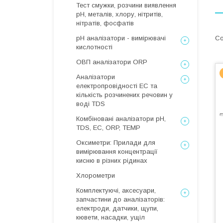
Тест смужки, розчини виявлення
рН, металів, хлору, нітритів,
нітратів, фосфатів
рН аналізатори - вимірювачі
кислотності
ОВП аналізатори ORP
Аналізатори
електропровідності EC та
кількість розчинених речовин у
воді TDS
Комбіновані аналізатори pH,
TDS, EC, ORP, TEMP
Оксиметри: Прилади для
вимірювання концентрації
кисню в різних рідинах
Хлорометри
Комплектуючі, аксесуари,
запчастини до аналізаторів:
електроди, датчики, щупи,
кювети, насадки, ущіл