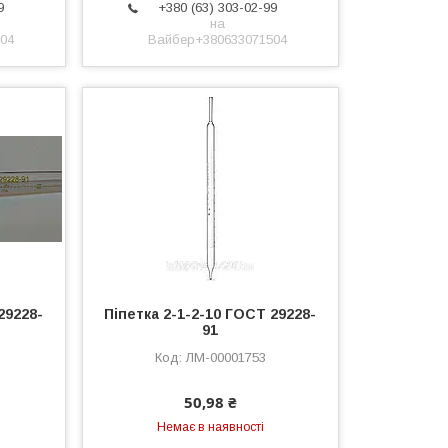
9
+380 (63) 303-02-99
на
04
Вайбер+380633071504
29228-
Піпетка 2-1-2-10 ГОСТ 29228-
91
ЛМ-00001753
50,98 ₴
Немає в наявності