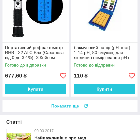
Портативний рефрактометр
Лакмусовий папір (рН-тест)
RHB - 32 ATC Brix (Сахароза
1-14 рН, 80 смужок, для
від 0 до 32 %). З Кейсом
людини і вимірювання рН в
косметиці
Готово до відправки
Готово до відправки
677,60
110
₴
₴
Купити
Купити
Показати ще
Статті
09.03.2017
Найважливіше про мед