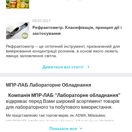
09.03.2017
Рефрактометр. Класифікація, принцип дії і
застосування
Рефрактометр – це оптичний інструмент, призначений для
вимірювання концентрації розчинів, в основі якого лежить
явище заломлення світла.
Дивитися всі статті
МПР-ЛАБ Лабораторне Обладнання
Компанія МПР-ЛАБ "Лабораторне обладнання"
відкриває перед Вами широкий асортимент товарів
для лабораторного та побутового використання.
Ми представляємо такі торгові марки, як:
ADWA, Milwaukee,
VOLTCRAFT, HM Digital, Kelilong Electron, AZ Instrument, ANANNA,
Вікорд, EximLab.
Показати все