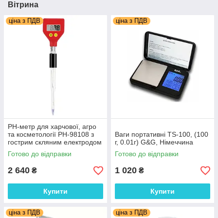
Вітрина
ціна з ПДВ
ціна з ПДВ
PH-метр для харчової, агро
та косметології PH-98108 з
Ваги портативні TS-100, (100
гострим скляним електродом
г, 0.01г) G&G, Німеччина
pH: 0.00 – 14.00BNC
Готово до відправки
Готово до відправки
2 640
1 020
₴
₴
Купити
Купити
ціна з ПДВ
ціна з ПДВ