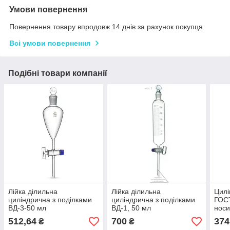
Умови повернення
Повернення товару впродовж 14 днів за рахунок покупця
Всі умови повернення
Подібні товари компанії
Лійка ділильна
Лійка ділильна
Цилі
циліндрична з поділками
циліндрична з поділками
ГОСТ
ВД-3-50 мл
ВД-1, 50 мл
носи
шкал
512,64
700
374
₴
₴