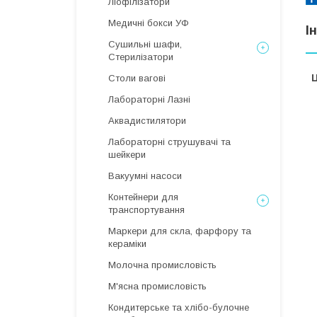
Ліофілізатори
Медичні бокси УФ
І
Сушильні шафи,
Стерилізатори
Ц
Столи вагові
Лабораторні Лазні
Аквадистилятори
Лабораторні струшувачі та
шейкери
Вакуумні насоси
Контейнери для
транспортування
Маркери для скла, фарфору та
кераміки
Молочна промисловість
М'ясна промисловість
Кондитерське та хлібо-булочне