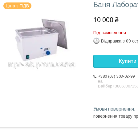
Баня Лаборат
Ціна з ПДВ
10 000 ₴
Під замовлення
Відправка з 09 се
Купити
+380 (63) 303-02-99
на
Вайбер+3806330715
повернення товару п