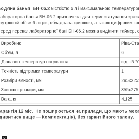
Водяна банья БН-06.2
місткістю 6 л і максимальною температуро
абораторна банья БН-06.2 призначена для термостатування зразк
нутрішній об'єм 6 літрів, обладнана кришкою, а також цифровим к
еред переваг лабораторної бані БН-06.2 можна виділити таймер, си
Виробник
Ріва-Ст
Об'єм, л
6
Діапазон температур нагрівання
від +5 °
Точність підтримки температури
1
Розміри ємності, мм
285x225
Зовнішні розміри, мм
355x275
Вага, кг
4,125
Гарантія 12 міс. Не поширюється на прилади, що мають мех
дивитися вище — Комплектація), без гарантійного талону.