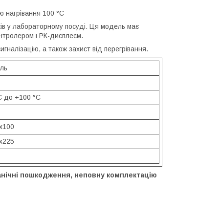
ю нагрівання 100 °C
ів у лабораторному посуді. Ця модель має
онтролером і РК-дисплеєм.
гналізацію, а також захист від перегрівання.
аль
C до +100 °C
x100
x225
анічні пошкодження, неповну комплектацію