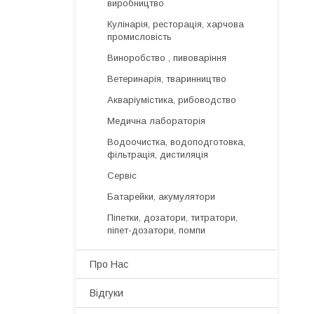
виробництво
Кулінарія, ресторація, харчова
промисловість
Виноробство , пивоваріння
Ветеринарія, тваринництво
Акваріумістика, рибоводство
Медична лабораторія
Водоочистка, водоподготовка,
фільтрація, дистиляція
Сервіс
Батарейки, акумулятори
Піпетки, дозатори, титратори,
піпет-дозатори, помпи
Про Нас
Відгуки