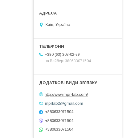
Київ, Україна
+380 (63) 303-02-99
на Вайбер+380633071504
http://www.mpr-lab.com/
mprlab2@gmail.com
+380633071504
+380633071504
+380633071504