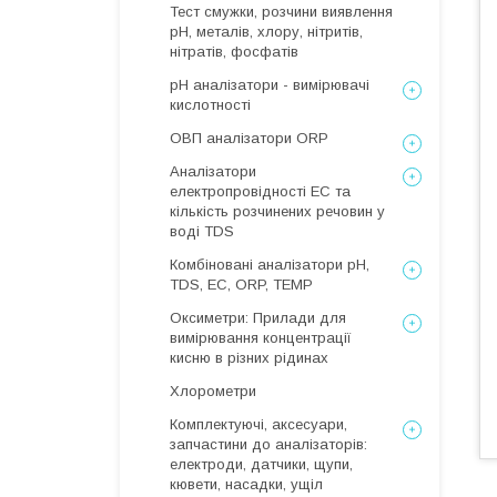
Тест смужки, розчини виявлення
рН, металів, хлору, нітритів,
нітратів, фосфатів
рН аналізатори - вимірювачі
кислотності
ОВП аналізатори ORP
Аналізатори
електропровідності EC та
кількість розчинених речовин у
воді TDS
Комбіновані аналізатори pH,
TDS, EC, ORP, TEMP
Оксиметри: Прилади для
вимірювання концентрації
кисню в різних рідинах
Хлорометри
Комплектуючі, аксесуари,
запчастини до аналізаторів:
електроди, датчики, щупи,
кювети, насадки, ущіл