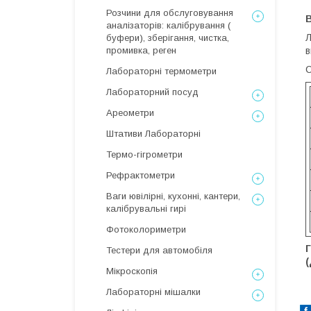
Розчини для обслуговування
аналізаторів: калібрування (
Л
буфери), зберігання, чистка,
в
промивка, реген
С
Лабораторні термометри
Лабораторний посуд
Ареометри
Штативи Лабораторні
Термо-гігрометри
Рефрактометри
Ваги ювілірні, кухонні, кантери,
калібрувальні гирі
Фотоколориметри
Тестери для автомобіля
(
Мікроскопія
Лабораторні мішалки