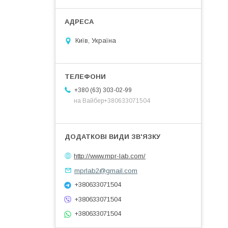
Київ, Україна
+380 (63) 303-02-99
на Вайбер+380633071504
http://www.mpr-lab.com/
mprlab2@gmail.com
+380633071504
+380633071504
+380633071504