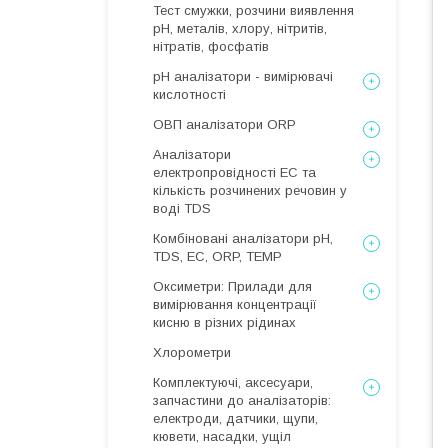
Тест смужки, розчини виявлення
рН, металів, хлору, нітритів,
нітратів, фосфатів
рН аналізатори - вимірювачі
кислотності
ОВП аналізатори ORP
Аналізатори
електропровідності EC та
кількість розчинених речовин у
воді TDS
Комбіновані аналізатори pH,
TDS, EC, ORP, TEMP
Оксиметри: Прилади для
вимірювання концентрації
кисню в різних рідинах
Хлорометри
Комплектуючі, аксесуари,
запчастини до аналізаторів:
електроди, датчики, щупи,
кювети, насадки, ущіл