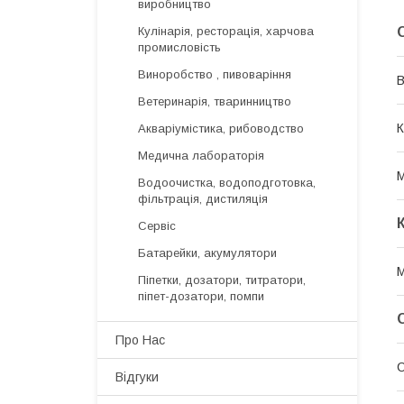
виробництво
Кулінарія, ресторація, харчова
промисловість
Виноробство , пивоваріння
В
Ветеринарія, тваринництво
К
Акваріумістика, рибоводство
Медична лабораторія
М
Водоочистка, водоподготовка,
фільтрація, дистиляція
Сервіс
Батарейки, акумулятори
М
Піпетки, дозатори, титратори,
піпет-дозатори, помпи
Про Нас
Відгуки