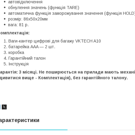
автовідключення
обнулення значень (функція TARE)
автоматична функція заморожування значення (функція HOLD
розмір: 86х50х20мм
вага: 81 р.
Комплектація:
Ваги-кантер цифрові для багажу VKTECH A10
батарейка AAA — 2 шт.
коробка
Гарантійний талон
Інструкція
Гарантія: 3 місяці. Не поширюється на прилади мають меха
дивитися вище - Комплектація), без гарантійного талону.
арактеристики