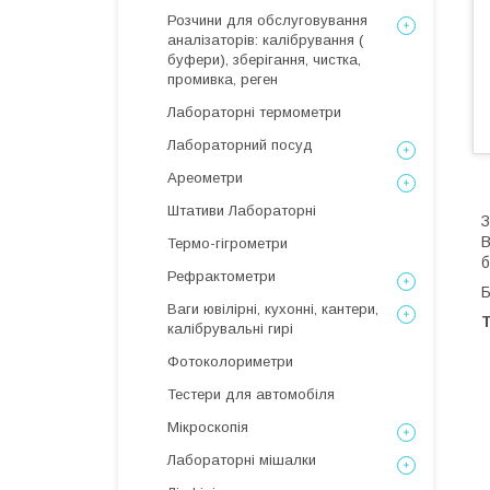
Розчини для обслуговування
аналізаторів: калібрування (
буфери), зберігання, чистка,
промивка, реген
Лабораторні термометри
Лабораторний посуд
Ареометри
Штативи Лабораторні
З
В
Термо-гігрометри
б
Рефрактометри
Б
Ваги ювілірні, кухонні, кантери,
Т
калібрувальні гирі
Фотоколориметри
Тестери для автомобіля
Мікроскопія
Лабораторні мішалки