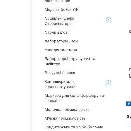
Ліофілізатори
Медичні бокси УФ
Сушильні шафи,
Стерилізатори
Столи вагові
Лабораторні Лазні
Аквадистилятори
Лабораторні струшувачі та
шейкери
Вакуумні насоси
(
Контейнери для
транспортування
Маркери для скла, фарфору та
кераміки
Молочна промисловість
Х
М'ясна промисловість
Кондитерське та хлібо-булочне