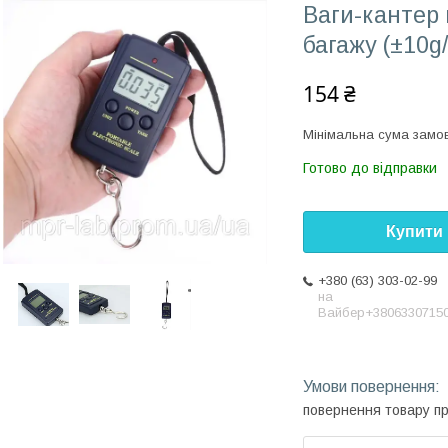
Ваги-кантер
багажу (±10g
154 ₴
Мінімальна сума замов
Готово до відправки
Купити
+380 (63) 303-02-99
на
Вайбер+3806330715
повернення товару п