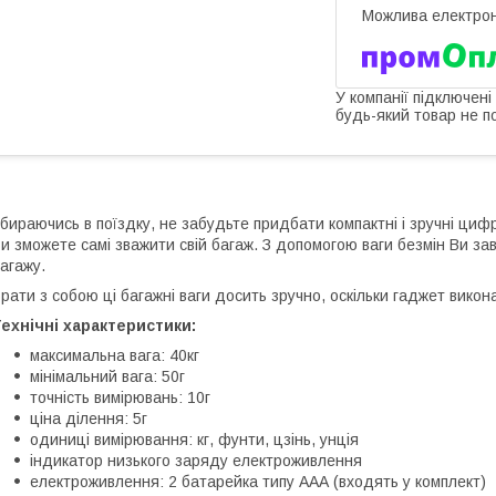
У компанії підключені
будь-який товар не п
бираючись в поїздку, не забудьте придбати компактні і зручні ци
и зможете самі зважити свій багаж. З допомогою ваги безмін Ви з
агажу.
рати з собою ці багажні ваги досить зручно, оскільки гаджет викон
ехнічні характеристики:
максимальна вага: 40кг
мінімальний вага: 50г
точність вимірювань: 10г
ціна ділення: 5г
одиниці вимірювання: кг, фунти, цзінь, унція
індикатор низького заряду електроживлення
електроживлення: 2 батарейка типу ААА (входять у комплект)