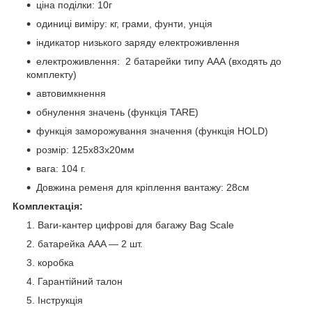
ціна поділки: 10г
одиниці виміру: кг, грами, фунти, унція
індикатор низького заряду електроживлення
електроживлення: 2 батарейки типу ААА (входять до
комплекту)
автовимкнення
обнулення значень (функція TARE)
функція заморожування значення (функція HOLD)
розмір: 125х83х20мм
вага: 104 г.
Довжина ременя для кріплення вантажу: 28см
Комплектація:
Ваги-кантер цифрові для багажу Bag Scale
батарейка AAA — 2 шт.
коробка
Гарантійний талон
Інструкція