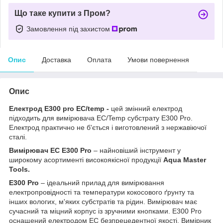
Що таке купити з Пром?
Замовлення під захистом
Опис
Доставка
Оплата
Умови повернення
Опис
Електрод E300 pro EC/temp -
цей змінний електрод
підходить для вимірювача EC/Temp субстрату E300 Pro.
Електрод практично не б'ється і виготовлений з нержавіючої
сталі.
Вимірювач EC E300 Pro
– найновіший інструмент у
широкому асортименті високоякісної продукції
Aqua Master
Tools.
E300 Pro
– ідеальний прилад для вимірювання
електропровідності та температури кокосового ґрунту та
інших вологих, м'яких субстратів та рідин. Вимірювач має
сучасний та міцний корпус із зручними кнопками. E300 Pro
оснащений електродом EC безпрецедентної якості. Вимірник