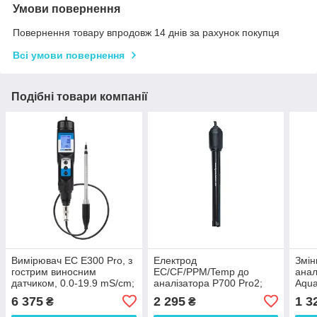
Умови повернення
Повернення товару впродовж 14 днів за рахунок покупця
Всі умови повернення
Подібні товари компанії
Вимірювач EC E300 Pro, з
Електрод
Змін
гострим виносним
EC/CF/PPM/Temp до
анал
датчиком, 0.0-19.9 mS/cm;
аналізатора P700 Pro2;
Aqua
0°C - 50°C, Aqua Master
0,0 - 19,9мСм/см; 0,0 -
Ніде
6 375
2 295
1 3
₴
₴
Tools. Нідерланди
199CF, 0 - 1999PPM, Aqua
Master Tools