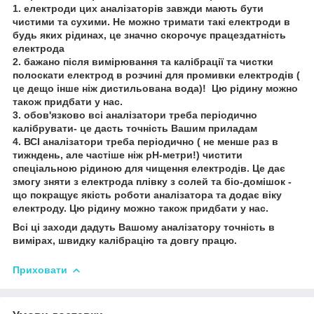
1. електроди цих аналізаторів завжди мають бути
чистими та сухими. Не можно тримати такі електроди в
будь яких рідинах, це значно скорочує працездатність
електрода
2. бажано після вимірювання та калібрації та чистки
полоскати електрод в розчині для промивки електродів (
це дещо інше ніж дистильована вода)! Цю рідину можно
також придбати у нас.
3. обов'язково всі аналізатори треба періодично
калібрувати- це дасть точність Вашим приладам
4. ВСІ аналізатори треба періодично ( не менше раз в
тижндень, але частіше ніж рН-метри!) чистити
спеціальною рідиною для чищення електродів. Це дає
змогу зняти з електрода плівку з солей та біо-домішок -
що покращує якість роботи аналізатора та додає віку
електроду. Цю рідину можно також придбати у нас.
Всі ці заходи дадуть Вашому аналізатору точність в
вимірах, швидку калібрацію та довгу працю.
Приховати