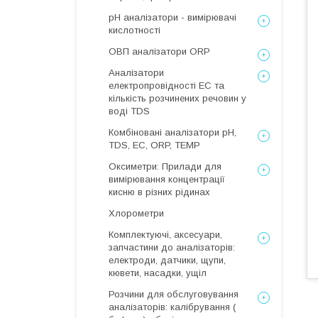
рН аналізатори - вимірювачі
кислотності
ОВП аналізатори ORP
Аналізатори
електропровідності EC та
кількість розчинених речовин у
воді TDS
Комбіновані аналізатори pH,
TDS, EC, ORP, TEMP
Оксиметри: Прилади для
вимірювання концентрації
кисню в різних рідинах
Хлорометри
Комплектуючі, аксесуари,
запчастини до аналізаторів:
електроди, датчики, щупи,
кювети, насадки, ущіл
Розчини для обслуговування
аналізаторів: калібрування (