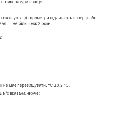
а температури повітря.
в експлуатації гігрометри підлягають поверці або
вал — не більш ніж 2 роки.
2:
 не має перевищувати, °C ±0,2 °C.
1 м/с вказана нижче: