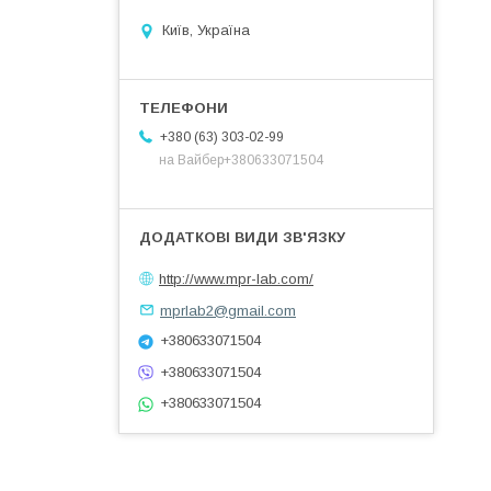
Київ, Україна
+380 (63) 303-02-99
на Вайбер+380633071504
http://www.mpr-lab.com/
mprlab2@gmail.com
+380633071504
+380633071504
+380633071504