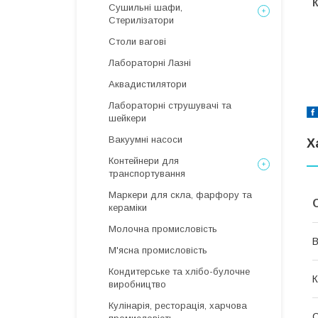
Сушильні шафи,
Стерилізатори
Столи вагові
Лабораторні Лазні
Аквадистилятори
Лабораторні струшувачі та
шейкери
Вакуумні насоси
Х
Контейнери для
транспортування
Маркери для скла, фарфору та
кераміки
Молочна промисловість
В
М'ясна промисловість
Кондитерське та хлібо-булочне
К
виробництво
Кулінарія, ресторація, харчова