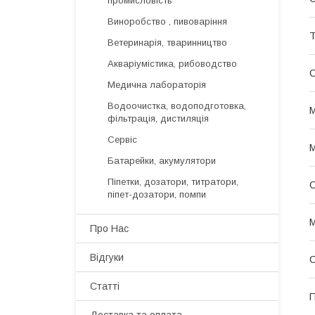
промисловість
Виноробство , пивоваріння
Т
Ветеринарія, тваринництво
Акваріумістика, рибоводство
О
Медична лабораторія
Водоочистка, водоподготовка,
М
фільтрація, дистиляція
Сервіс
М
Батарейки, акумулятори
Піпетки, дозатори, титратори,
О
піпет-дозатори, помпи
М
Про Нас
Відгуки
С
Статті
П