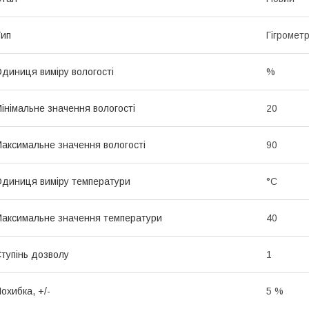
ип
Гігромет
диниця виміру вологості
%
інімальне значення вологості
20
аксимальне значення вологості
90
диниця виміру температури
°С
аксимальне значення температури
40
тупінь дозволу
1
охибка, +/-
5 %