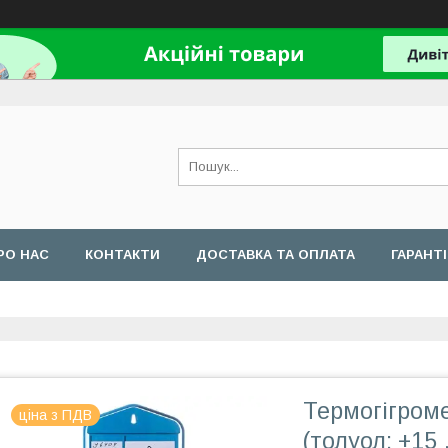
РО НАС
КОНТАКТИ
ДОСТАВКА ТА ОПЛАТА
ГАРАНТ
Термогігром
ціна з ПДВ
(толуол; +15