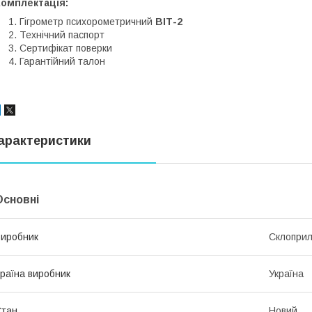
Комплектація:
Гігрометр психорометричний
ВІТ-2
Технічний паспорт
Сертифікат поверки
Гарантійний талон
арактеристики
Основні
иробник
Склопри
раїна виробник
Україна
Стан
Новий