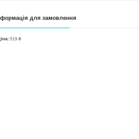
нформація для замовлення
іна:
519 ₴