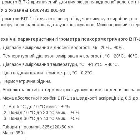
ігрометр ВІТ-2 призначений для вимірювання відносної вологості т
У З Украины 14307481.001-9
2
ігрометри ВІТ-1 підлягають поверці під час випуску з виробництва, 
алібруванню залежно від галузі застосування. Міжповерковий інтер
ехнічні характеристики гігрометра психорометричного ВІТ-
. Діапазон вимірювання відносної вологості, % 20%...90%.
. Температурний діапазон вимірювання вологості, °C 20°C...40°C.
. Діапазон вимірювання температури, °C +16°C...+40°C.
. Ціна поділки шкали термометрів, °C 0,2°C.
. Термометрична рідина
. Абсолютна похибка термометрів з урахуванням введення поправок
. Межа абсолютної похибки ВІТ-1 за швидкості аспірації від 0,5 до 
Від 5 °C до 10 °C вмик. - ±7%
Понад 10 °C до 30 °C вмик. - ±6%
Понад 30 °C до 40 °C вмик. - ±5%
. Габаритні розміри: 325x120x50 мм
. Маса: 350 г