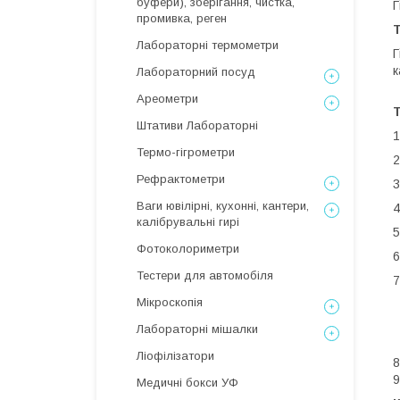
буфери), зберігання, чистка,
Г
промивка, реген
Т
Лабораторні термометри
Г
к
Лабораторний посуд
Ареометри
Т
Штативи Лабораторні
1
Термо-гігрометри
2
Рефрактометри
3
Ваги ювілірні, кухонні, кантери,
4
калібрувальні гирі
5
Фотоколориметри
6
Тестери для автомобіля
7
Мікроскопія
Лабораторні мішалки
Ліофілізатори
8
9
Медичні бокси УФ