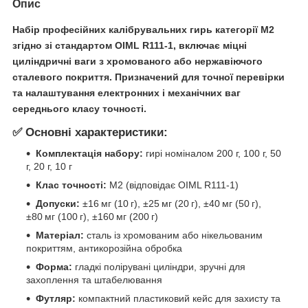
Опис
Набір професійних калібрувальних гирь категорії
M2
згідно зі стандартом
OIML R111‑1
, включає міцні
циліндричні ваги з хромованого або нержавіючого
сталевого покриття. Призначений для точної перевірки
та налаштування електронних і механічних ваг
середнього класу точності.
✅ Основні характеристики:
Комплектація набору:
гирі номіналом 200 г, 100 г, 50
г, 20 г, 10 г
Клас точності:
M2 (відповідає OIML R111‑1)
Допуски:
±16 мг (10 г), ±25 мг (20 г), ±40 мг (50 г),
±80 мг (100 г), ±160 мг (200 г)
Матеріал:
сталь із хромованим або нікельованим
покриттям, антикорозійна обробка
Форма:
гладкі полірувані циліндри, зручні для
захоплення та штабелювання
Футляр:
компактний пластиковий кейс для захисту та