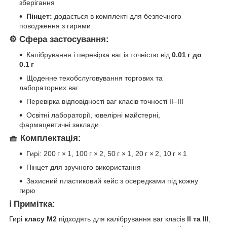
зберігання
Пінцет:
додається в комплекті для безпечного
поводження з гирями
⚙️ Сфера застосування:
Калібрування і перевірка ваг із точністю від
0.01 г до
0.1 г
Щоденне техобслуговування торгових та
лабораторних ваг
Перевірка відповідності ваг класів точності II–III
Освітні лабораторії, ювелірні майстерні,
фармацевтичні заклади
🧺 Комплектація:
Гирі: 200 г × 1, 100 г × 2, 50 г × 1, 20 г × 2, 10 г × 1
Пінцет для зручного використання
Захисний пластиковий кейс з осередками під кожну
гирю
ℹ️ Примітка:
Гирі
класу M2
підходять для калібрування ваг класів
II та III
,