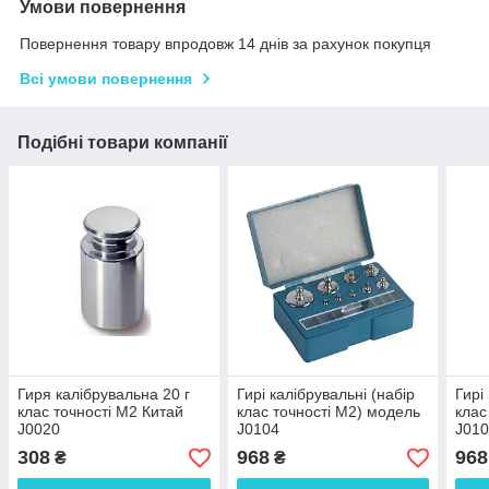
Умови повернення
Повернення товару впродовж 14 днів за рахунок покупця
Всі умови повернення
Подібні товари компанії
Гиря калібрувальна 20 г
Гирі калібрувальні (набір
Гирі
клас точності М2 Китай
клас точності М2) модель
клас
J0020
J0104
J010
(100,50,20,20,10,5,2,2,1 г)
Кита
308
968
968
₴
₴
Китай