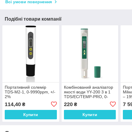
Всі умови повернення
Подібні товари компанії
Портативний солемір
Комбінований аналізатор
Пор
TDS-M2-1, 0-9990ppm, +/-
якості води YY-200 3 в 1
Mil
2%
TDS/EC/TEMP-PRO, 0-
– 19
9990ppm, 0-9990uS/cm,
Уго
114,40
220
7 5
₴
₴
+/- 2%
Купити
Купити