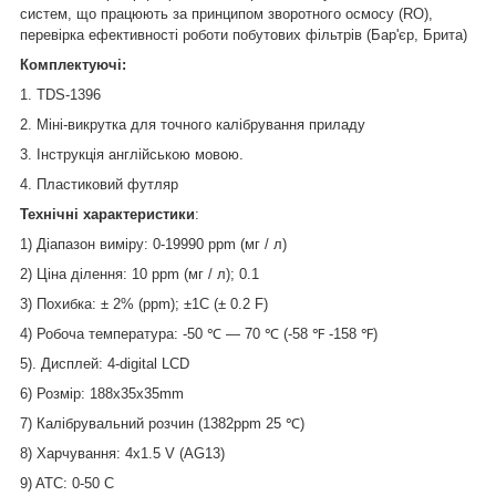
систем, що працюють за принципом зворотного осмосу (RO),
перевірка ефективності роботи побутових фільтрів (Бар'єр, Брита)
Комплектуючі:
1. TDS-1396
2. Міні-викрутка для точного калібрування приладу
3. Інструкція англійською мовою.
4. Пластиковий футляр
Технічні характеристики
:
1) Діапазон виміру: 0-19990 ppm (мг / л)
2) Ціна ділення: 10 ppm (мг / л); 0.1
3) Похибка: ± 2% (ppm); ±1C (± 0.2 F)
4) Робоча температура: -50 ℃ — 70 ℃ (-58 ℉ -158 ℉)
5). Дисплей: 4-digital LCD
6) Розмір: 188x35x35mm
7) Калібрувальний розчин (1382ppm 25 ℃)
8) Харчування: 4х1.5 V (AG13)
9) ATC: 0-50 C