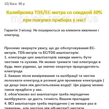
10) Вага: 98 р.
Гарантія 3 місяці. Не поширюється на елементи живлення і
електрод.
Просимо звернути увагу, що до обслуговування EC-
метрів, TDS-метрів та EC/TDS аналізаторів:
1. електроди цих аналізаторів завжди мають бути
чистими та сухими. Не можно тримати такі електроди в
будь яких рідинах, це значно скорочує працездатність
електрода
2. бажано після вимірювання та калібрації та чистки
полоскати електрод в розчині для промивки електродів (
це дещо інше ніж дистильована вода)! Цю рідину можно
також придбати у нас.
3. обов'язково всі аналізатори треба періодично
калібрувати- це дасть точність Вашим приладам
4. ВСІ аналізатори треба періодично ( не менше раз в
тижндень, але частіше ніж рН-метри!) чистити