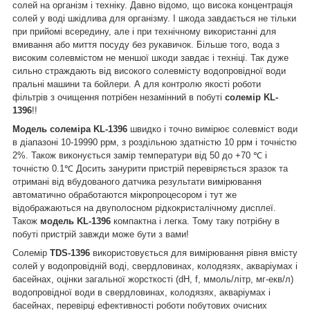
солей на організм і техніку. Давно відомо, що висока концентрація
солей у воді шкідлива для організму. І шкода завдається не тільки
при прийомі всередину, але і при технічному використанні для
вмивання або миття посуду без рукавичок. Більше того, вода з
високим солевмістом не меншої шкоди завдає і техніці. Так дуже
сильно страждають від високого солевмісту водопровідної води
пральні машини та бойлери. А для контролю якості роботи
фільтрів з очищення потрібен незамінний в побуті
солемір
KL-
1396
!!
Модель
солеміра KL-1396
швидко і точно вимірює солевміст води
в діапазоні 10-19990 ррм, з роздільною здатністю 10 ррм і точністю
2%. Також виконується замір температури від 50 до +70 ℃ і
точністю 0.1℃ Досить занурити пристрій перевіряється зразок та
отримані від вбудованого датчика результати вимірювання
автоматично обработаются мікропроцесором і тут же
відображаються на двуполосном рідкокристалічному дисплеї.
Також
модель
KL-1396
компактна і легка. Тому таку потрібну в
побуті пристрій завжди може бути з вами!
Солемір
TDS-1396
використовується для вимірювання рівня вмісту
солей у водопровідній воді, свердловинах, колодязях, акваріумах і
басейнах, оцінки загальної жорсткості (dH, f, ммоль/літр, мг-екв/л)
водопровідної води в свердловинах, колодязях, акваріумах і
басейнах, перевірці ефективності роботи побутових очисних