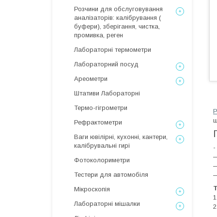
Розчини для обслуговування
аналізаторів: калібрування (
буфери), зберігання, чистка,
промивка, реген
Лабораторні термометри
Лабораторний посуд
Ареометри
Штативи Лабораторні
Термо-гігрометри
Р
щ
Рефрактометри
Ваги ювілірні, кухонні, кантери,
калібрувальні гирі
-
―
Фотоколориметри
―
Тестери для автомобіля
―
Т
Мікроскопія
1
Лабораторні мішалки
2