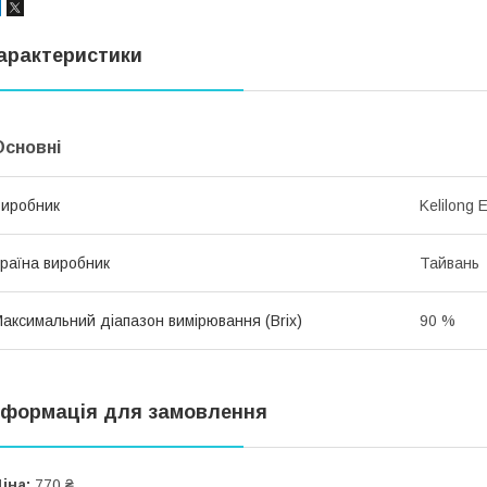
арактеристики
Основні
иробник
Kelilong 
раїна виробник
Тайвань
аксимальний діапазон вимірювання (Brix)
90 %
нформація для замовлення
іна:
770 ₴