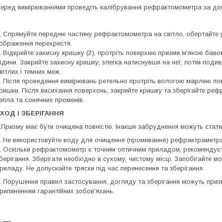
еред вимірюваннями проведіть калібрування рефрактомометра за до
. Спрямуйте передню частину рефрактомометра на світло, обертайте ре
ображення перехрестя.
. Відкрийте захисну кришку (2), протріть поверхню призми м'якою бав
ідини. Закрийте захисну кришку, злегка натиснувши на неї, потім поди
вітлих і темних меж.
. Після проведення вимірювань ретельно протріть вологою марлею по
ришки. Після висихання поверхонь, закрийте кришку та зберігайте ре
епла та сонячних променів.
УХОД І ЗБЕРІГАННЯ
.Призму має бути очищена повністю. Інакше забруднення можуть стат
. Не використовуйте воду для очищення (промивання) рефрактраметра
. Оскільки рефрактомометр є точним оптичним приладом, рекомендуєт
берігання. Зберігати необхідно в сухому, чистому місці. Запобігайте мо
риладу. Не допускайте тряски під час перенесення та зберігання.
. Порушення правил застосування, догляду та зберігання можуть приз
рипиненням гарантійних зобов'язань.