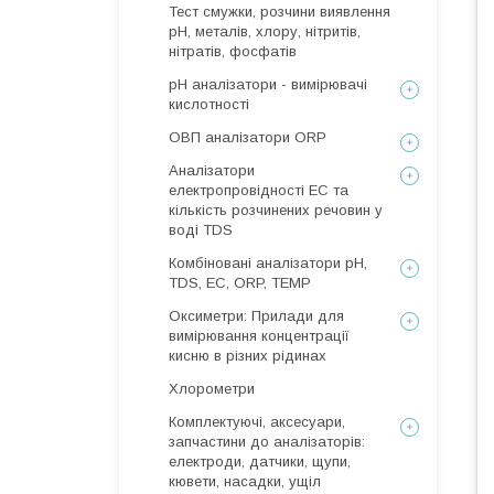
Тест смужки, розчини виявлення
рН, металів, хлору, нітритів,
нітратів, фосфатів
рН аналізатори - вимірювачі
кислотності
ОВП аналізатори ORP
Аналізатори
електропровідності EC та
кількість розчинених речовин у
воді TDS
Комбіновані аналізатори pH,
TDS, EC, ORP, TEMP
Оксиметри: Прилади для
вимірювання концентрації
кисню в різних рідинах
Хлорометри
Комплектуючі, аксесуари,
запчастини до аналізаторів:
електроди, датчики, щупи,
кювети, насадки, ущіл