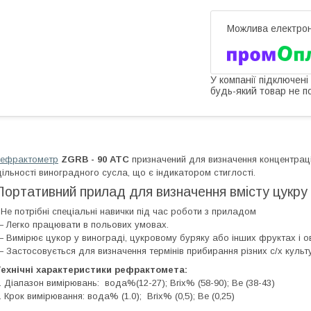
У компанії підключені
будь-який товар не п
ефрактометр
ZGRB - 90 ATC
призначений для визначення концентрації
ільності виноградного сусла, що є індикатором стиглості.
Портативний прилад для визначення вмісту цукру
 Не потрібні спеціальні навички під час роботи з приладом
 Легко працювати в польових умовах.
 Вимірює цукор у винограді, цукровому буряку або інших фруктах і о
 Застосовується для визначення термінів прибирання різних с/х культ
ехнічні характеристики рефрактомета:
. Діапазон вимірювань: вода%(12-27); Brix% (58-90); Be (38-43)
. Крок вимірювання: вода% (1.0); Brix% (0,5); Be (0,25)