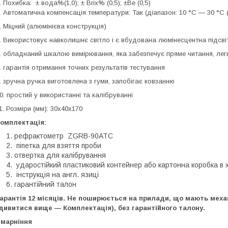
. Похибка: ± вода%(1,0); ± Brix% (0,5); ±Be (0,5)
. Автоматична компенсація температури: Так (діапазон: 10 °C ― 30 °C
. Міцний (алюмінієва конструкція)
. Використовує навколишнє світло і є вбудована люмінесцентна підсвітк
. обладнаний шкалою вимірювання, яка забезпечує пряме читання, лег
. гарантія отримання точних результатів тестування
. зручна ручка виготовлена з гуми, запобігає ковзанню
0. простий у використанні та калібруванні
1. Розміри (мм): 30х40х170
омплектація:
рефрактометр ZGRB-90ATC
піпетка для взяття проби
отвертка для калібрування
ударостійкий пластиковий контейнер або картонна коробка в 
інструкція на англ. язиці
гарантійний талон
арантія 12 місяців.
Не поширюється на прилади, що мають меха
дивитися вище — Комплектація), без гарантійного талону.
марніння