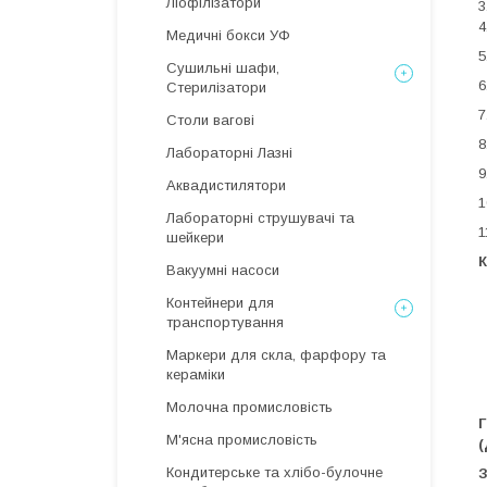
Ліофілізатори
3
4
Медичні бокси УФ
5
Сушильні шафи,
6
Стерилізатори
7
Столи вагові
8
Лабораторні Лазні
9
Аквадистилятори
1
Лабораторні струшувачі та
1
шейкери
К
Вакуумні насоси
Контейнери для
транспортування
Маркери для скла, фарфору та
кераміки
Молочна промисловість
Г
М'ясна промисловість
(
Кондитерське та хлібо-булочне
З