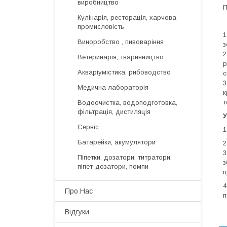
виробництво
П
Кулінарія, ресторація, харчова
промисловість
1
Виноробство , пивоваріння
з
2
Ветеринарія, тваринництво
р
Акваріумістика, рибоводство
с
3
Медична лабораторія
к
т
Водоочистка, водоподготовка,
фільтрація, дистиляція
Сервіс
1
Батарейки, акумулятори
2
3
Піпетки, дозатори, титратори,
з
піпет-дозатори, помпи
п
4
Про Нас
п
Відгуки