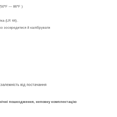
 (50°F — 86°F )
а (LR 44)..
ко зосередитися й калібрувати
хзалежність від постачання
нічні пошкодження, неповну комплектацію