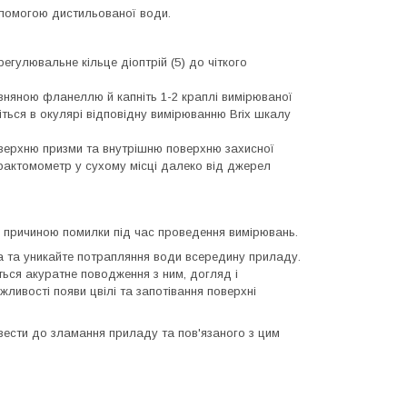
помогою дистильованої води.
гулювальне кільце діоптрій (5) до чіткого
овняною фланеллю й капніть 1-2 краплі вимірюваної
віться в окулярі відповідну вимірюванню Brix шкалу
верхню призми та внутрішню поверхню захисної
фрактомометр у сухому місці далеко від джерел
и причиною помилки під час проведення вимірювань.
 та уникайте потрапляння води всередину приладу.
ься акуратне поводження з ним, догляд і
жливості появи цвілі та запотівання поверхні
вести до зламання приладу та пов'язаного з цим