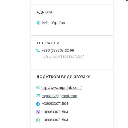
Київ, Україна
+380 (63) 303-02-99
на Вайбер+380633071504
http://www.mpr-lab.com/
mprlab2@gmail.com
+380633071504
+380633071504
+380633071504