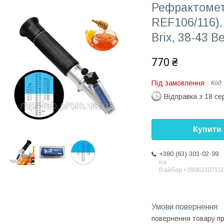
Рефрактомет
REF106/116)
Brix, 38-43 
770 ₴
Під замовлення
Код
Відправка з 18 се
Купити
+380 (63) 303-02-99
на
Вайбер+3806330715
повернення товару п